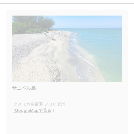
サニベル島
アメリカ合衆国 フロリダ州
(
GoogleMapで見る
)