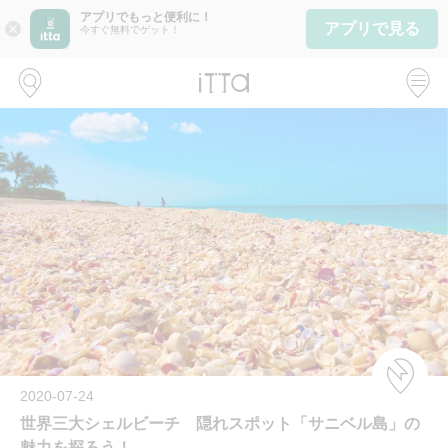
アプリでもっと便利に！
アプリで見る
close
今すぐ無料でゲット！
2020-07-24
世界三大シェルビーチ 隠れスポット「サニベル島」の
魅力を探ろう！