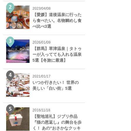
2023/04/08
【愛媛】道後温泉に行った
ら食べたい。名物鯛めし食
べ比べ3選
2026/01/09
【群馬】草津温泉｜タトゥ
ーが入ってても入れる温泉
5選【冬旅に最適】
2021/01/17
いつか行きたい！ 世界の
美しい「白い街」5選
2016/11/18
【聖地巡礼】ジブリ作品
『猫の恩返し』の舞台を歩
く！ あの“おさかなクッキ