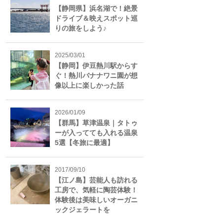
【静岡県】浜名湖で！絶景
ドライブ＆映えスポット巡
りの旅をしよう♪
2025/03/01
【静岡】伊豆熱川駅からす
ぐ！熱川バナナワニ園が想
像以上に楽しかった話
2026/01/09
【群馬】草津温泉｜タトゥ
ーが入ってても入れる温泉
5選【冬旅に最適】
2017/09/10
【江ノ島】芸能人も訪れる
工房で、気軽に陶芸体験！
体験後は美味しいオーガニ
ックジェラートを