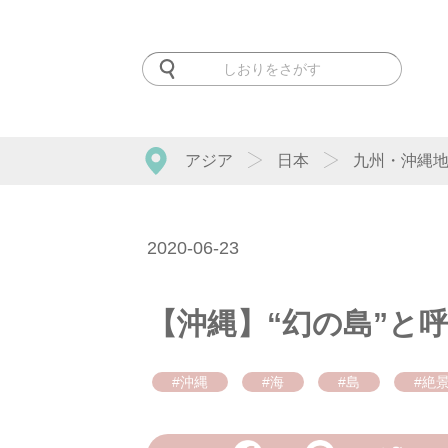
アジア
日本
九州・沖縄
2020-06-23
【沖縄】“幻の島”と
#沖縄
#海
#島
#絶