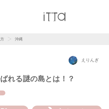
地方
沖縄
えりんぎ
呼ばれる謎の島とは！？
景