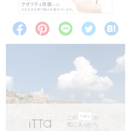
この
が
気に入ったら