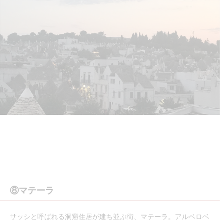
⑧マテーラ
サッシと呼ばれる洞窟住居が建ち並ぶ街、マテーラ。アルベロベ