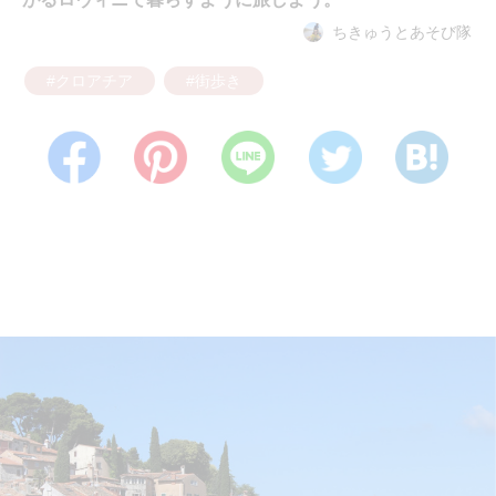
ちきゅうとあそび隊
#クロアチア
#街歩き