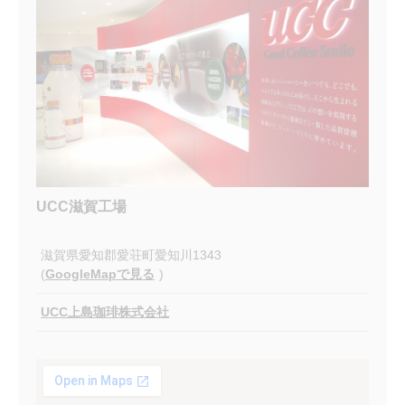
UCC滋賀工場
滋賀県愛知郡愛荘町愛知川1343
(
GoogleMapで見る
)
UCC上島珈琲株式会社