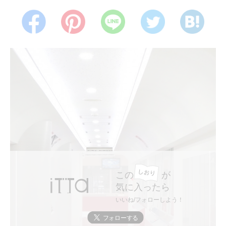
この
が
気に入ったら
いいね/フォローしよう！