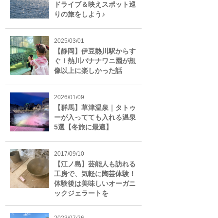
ドライブ＆映えスポット巡
りの旅をしよう♪
2025/03/01
【静岡】伊豆熱川駅からす
ぐ！熱川バナナワニ園が想
像以上に楽しかった話
2026/01/09
【群馬】草津温泉｜タトゥ
ーが入ってても入れる温泉
5選【冬旅に最適】
2017/09/10
【江ノ島】芸能人も訪れる
工房で、気軽に陶芸体験！
体験後は美味しいオーガニ
ックジェラートを