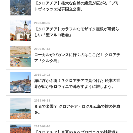
【クロアチア】雄大な自然の絶景が広がる「プリ
トヴィッツェ湖群国立公園」
2020-08-05
【クロアチア】カラフルなモザイク屋根が可愛ら
しい「聖マルコ教会」
2020-07-13
ローカルがバカンスに行くのはここだ！ クロアチ
ア「クルク島」
2019-10-02
海に浮かぶ街！？クロアチアで見つけた 絵本の世
界が広がるロヴィニで暮らすように旅しよう。
2019-09-18
まるで楽園？ クロアチア・ロクルム島で旅の休息
を。
2019-06-10
【クロアチア】真夏のドゥブロヴニクの城壁巡り