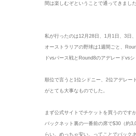
間は楽しむぞということで通ってきまし
私が行ったのは12月28日、1月1日、3日
オーストラリアの野球は1週間ごと、Rou
ドvsパース戦とRound8のアデレードv
順位で言うと1位シドニー、2位アデレー
がとても大事なものでした。
まず公式サイトでチケットを買うのです
バックネット裏の一番前の席で$30（約3,
らい。めっちゃ安い。ってことでバック