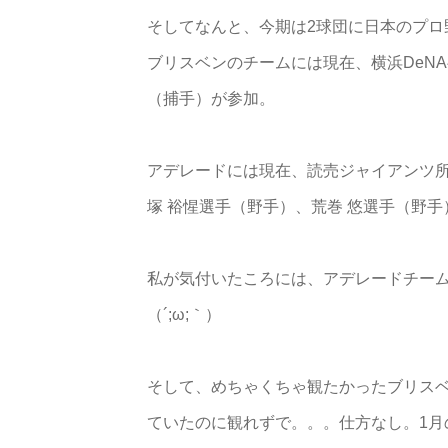
そしてなんと、今期は2球団に日本のプロ
ブリスベンのチームには現在、横浜DeN
（捕手）が参加。
アデレードには現在、読売ジャイアンツ所
塚 裕惺選手（野手）、荒巻 悠選手（野
私が気付いたころには、アデレードチー
（´;ω;｀）
そして、めちゃくちゃ観たかったブリス
ていたのに観れずで。。。仕方なし。1月