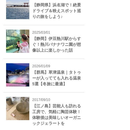
【静岡県】浜名湖で！絶景
ドライブ＆映えスポット巡
りの旅をしよう♪
2025/03/01
【静岡】伊豆熱川駅からす
ぐ！熱川バナナワニ園が想
像以上に楽しかった話
2026/01/09
【群馬】草津温泉｜タトゥ
ーが入ってても入れる温泉
5選【冬旅に最適】
2017/09/10
【江ノ島】芸能人も訪れる
工房で、気軽に陶芸体験！
体験後は美味しいオーガニ
ックジェラートを