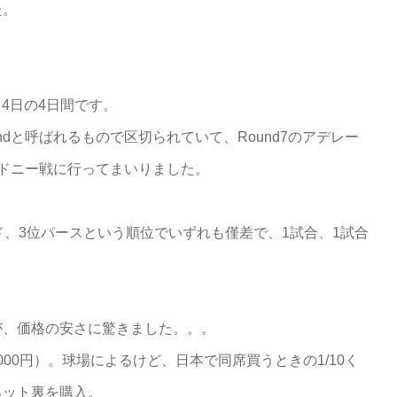
た。
、4日の4日間です。
ndと呼ばれるもので区切られていて、Round7のアデレー
sシドニー戦に行ってまいりました。
ド、3位パースという順位でいずれも僅差で、1試合、1試合
が、価格の安さに驚きました。。。
000円）。球場によるけど、日本で同席買うときの1/10く
ネット裏を購入。