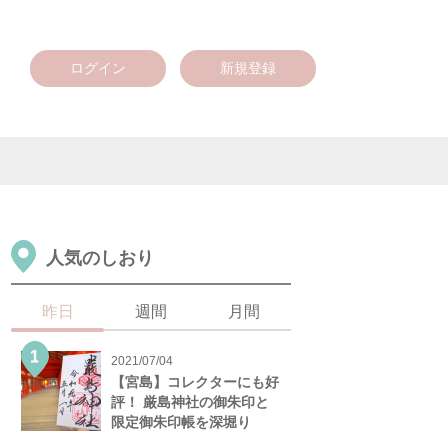
ログイン
新規登録
人気のしおり
昨日
週間
月間
2021/07/04
【宮島】コレクターにも好
評！ 厳島神社の御朱印と
限定御朱印帳を深堀り