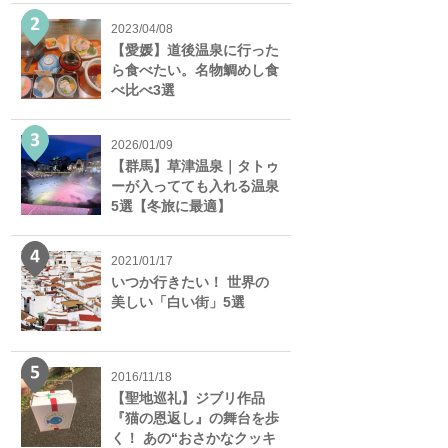
2023/04/08
【愛媛】道後温泉に行った
ら食べたい。名物鯛めし食
べ比べ3選
2026/01/09
【群馬】草津温泉｜タトゥ
ーが入ってても入れる温泉
5選【冬旅に最適】
2021/01/17
いつか行きたい！ 世界の
美しい「白い街」5選
2016/11/18
【聖地巡礼】ジブリ作品
『猫の恩返し』の舞台を歩
く！ あの“おさかなクッキ