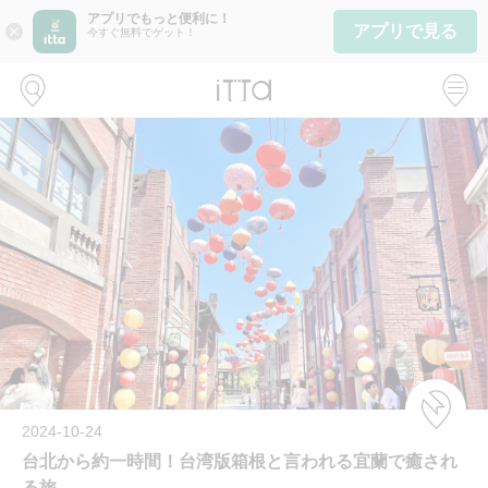
アプリでもっと便利に！
アプリで見る
close
今すぐ無料でゲット！
2024-10-24
台北から約一時間！台湾版箱根と言われる宜蘭で癒され
る旅