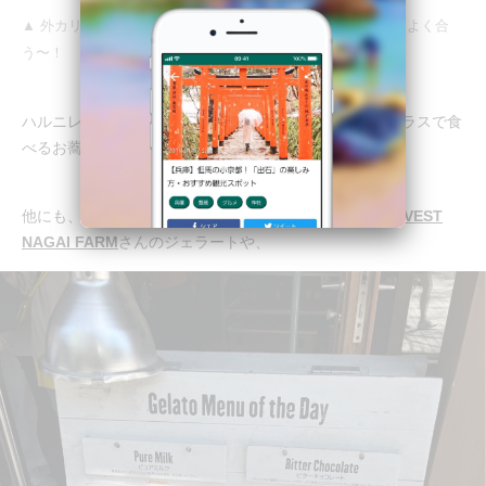
▲ 外カリッ！中ふわモチッ！の絶品そば団子。甘辛いたれとよく合
う〜！
ハルニレの新緑に囲まれて、心地良い風を感じながらテラスで食
べるお蕎麦は格別に美味しかったです。
他にも、ミルクの優しい甘さがとっても美味しい、
HARVEST
NAGAI FARM
さんのジェラートや、