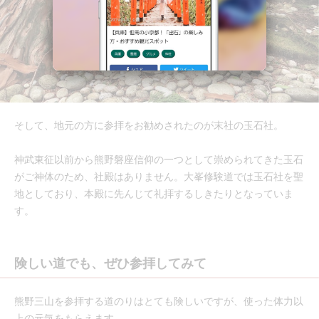
そして、地元の方に参拝をお勧めされたのが末社の玉石社。
神武東征以前から熊野磐座信仰の一つとして崇められてきた玉石
がご神体のため、社殿はありません。大峯修験道では玉石社を聖
地としており、本殿に先んじて礼拝するしきたりとなっていま
す。
険しい道でも、ぜひ参拝してみて
熊野三山を参拝する道のりはとても険しいですが、使った体力以
上の元気をもらえます。