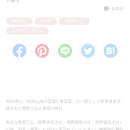
あゆみ
#和歌山
#神社
#熊野三山
#パワースポット
2004年に「紀伊山地の霊場と参詣道」の一部として世界遺産登
録された熊野三山と周辺の神社。
有名な熊野三山（熊野本宮大社・熊野那智大社・熊野速玉大社）
の他、別宮・奥宮にもぜひ一度訪れていただきたい神秘的な神社