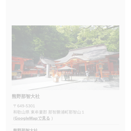
熊野那智大社
〒
649-5301
和歌山県
東牟婁郡
那智勝浦町那智山１
(
GoogleMapで見る
)
熊野那智大社