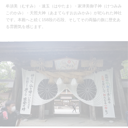
牟須美（むすみ）・速玉（はやたま）・家津美御子神（けつみみ
このかみ）・天照大神（あまてらすおおみかみ）が祀られた神社
です。本殿へと続く158段の石段、そしてその両脇の旗に歴史あ
る雰囲気を感じます。