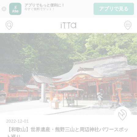
アプリでもっと便利に！
アプリで見る
close
今すぐ無料でゲット！
2022-12-01
【和歌山】世界遺産・熊野三山と周辺神社パワースポッ
ト巡り