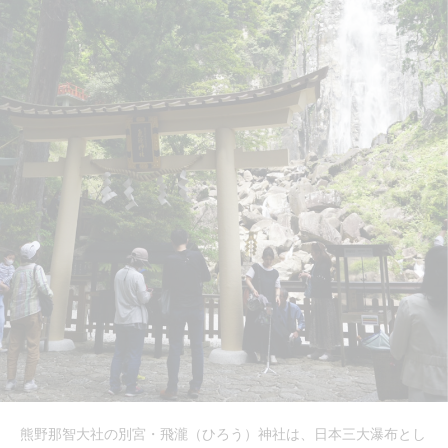
熊野那智大社の別宮・飛瀧（ひろう）神社は、日本三大瀑布とし