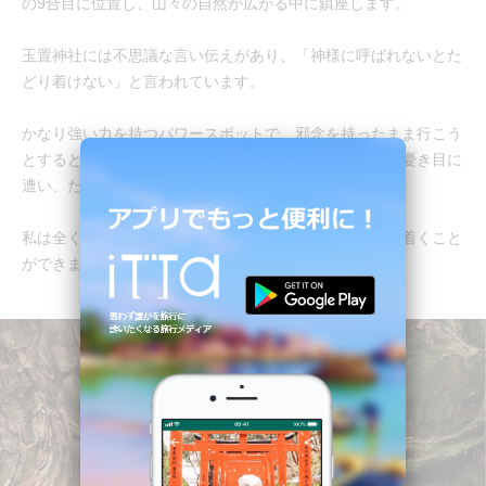
の9合目に位置し、山々の自然が広がる中に鎮座します。
玉置神社には不思議な言い伝えがあり、「神様に呼ばれないとた
どり着けない」と言われています。
かなり強い力を持つパワースポットで、邪念を持ったまま行こう
とすると「カーナビが故障」「落石で通行止め」などの憂き目に
遭い、たどり着けないとの噂があります。
私は全くパワーを感じない人間のため、あっさりたどり着くこと
ができましたが…（笑）。