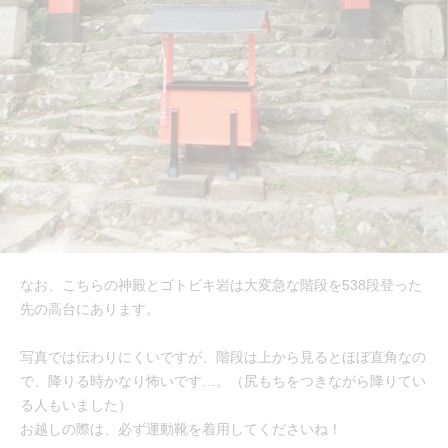
なお、こちらの神殿とゴトビキ岩は大変急な階段を538段登った
先の高台にあります。
写真では伝わりにくいですが、階段は上から見るとほぼ直角なの
で、降りる時かなり怖いです…。（尻もちをつきながら降りてい
る人もいました）
お越しの際は、必ず運動靴を着用してくださいね！