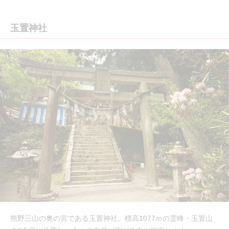
玉置神社
熊野三山の奥の宮である玉置神社。標高1077ｍの霊峰・玉置山