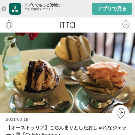
アプリでもっと便利に！
アプリで見る
close
今すぐ無料でゲット！
2021-02-18
【オーストラリア】こぢんまりとしたおしゃれなジェラ
ート屋「Gelato Franco」