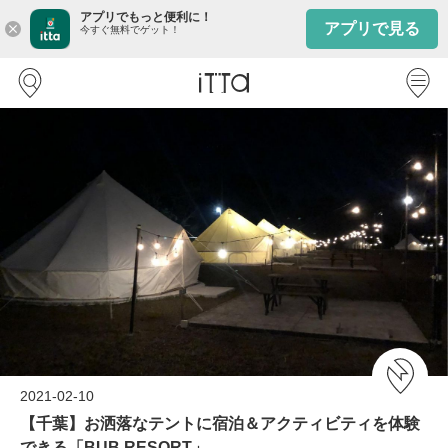
アプリでもっと便利に！
アプリで見る
close
今すぐ無料でゲット！
2021-02-10
【千葉】お洒落なテントに宿泊＆アクティビティを体験
できる「BUB RESORT」