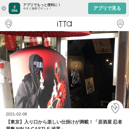
アプリでもっと便利に！
アプリで見る
close
今すぐ無料でゲット！
2021-02-08
【東京】入り口から楽しい仕掛けが満載！「居酒屋 忍者
屋敷 NINJA CASTLE 浅草」