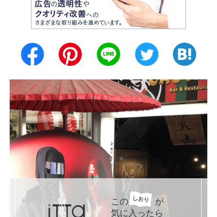
この
が
気に入ったら