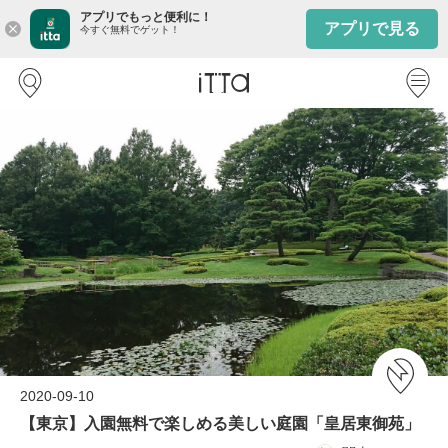
アプリでもっと便利に！
アプリで見る
close
今すぐ無料でゲット！
2020-09-10
【東京】入園無料で楽しめる美しい庭園「皇居東御苑」