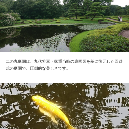
二の丸庭園は、九代将軍・家重当時の庭園図を基に復元した回遊
式の庭園で、圧倒的な美しさです。