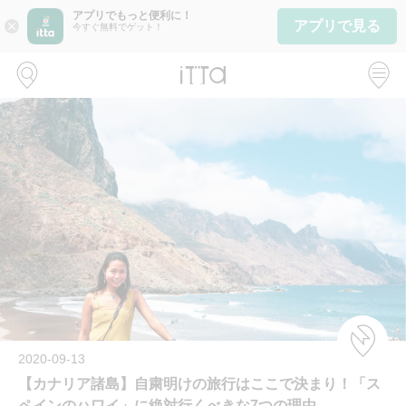
アプリでもっと便利に！
アプリで見る
close
今すぐ無料でゲット！
2020-09-13
【カナリア諸島】自粛明けの旅行はここで決まり！「ス
ペインのハワイ」に絶対行くべきな7つの理由