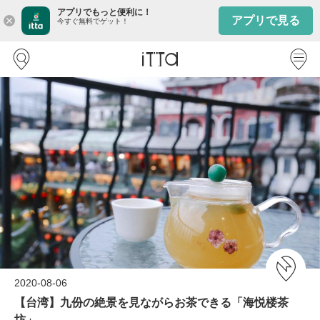
アプリでもっと便利に！
アプリで見る
close
今すぐ無料でゲット！
2020-08-06
【台湾】九份の絶景を見ながらお茶できる「海悦楼茶
坊」