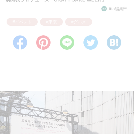
itta編集部
#イベント
#東京
#グルメ