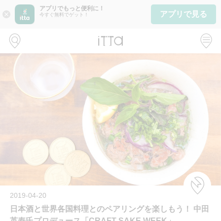
アプリでもっと便利に！
アプリで見る
close
今すぐ無料でゲット！
2019-04-20
日本酒と世界各国料理とのペアリングを楽しもう！ 中田
英寿氏プロデュース「CRAFT SAKE WEEK」