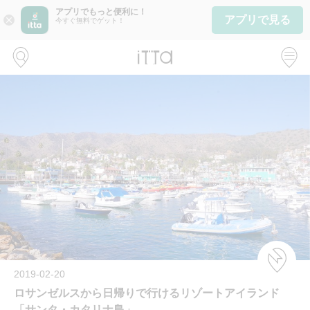
アプリでもっと便利に！
アプリで見る
close
今すぐ無料でゲット！
2019-02-20
ロサンゼルスから日帰りで行けるリゾートアイランド
「サンタ・カタリナ島」