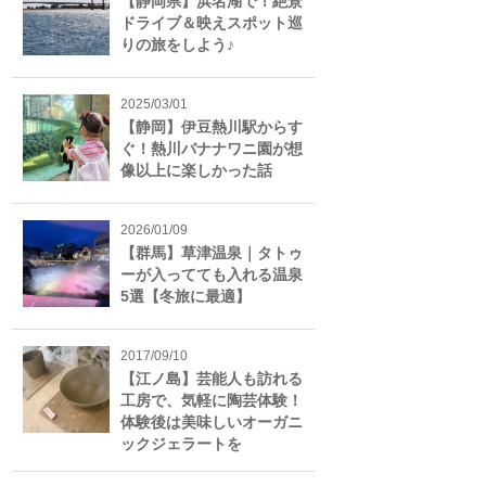
【静岡県】浜名湖で！絶景
ドライブ＆映えスポット巡
りの旅をしよう♪
2025/03/01
【静岡】伊豆熱川駅からす
ぐ！熱川バナナワニ園が想
像以上に楽しかった話
2026/01/09
【群馬】草津温泉｜タトゥ
ーが入ってても入れる温泉
5選【冬旅に最適】
2017/09/10
【江ノ島】芸能人も訪れる
工房で、気軽に陶芸体験！
体験後は美味しいオーガニ
ックジェラートを