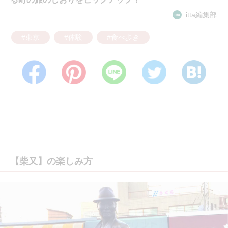
itta編集部
#東京
#体験
#食べ歩き
【柴又】の楽しみ方