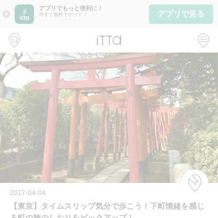
アプリでもっと便利に！
アプリで見る
close
今すぐ無料でゲット！
2017-04-04
【東京】タイムスリップ気分で歩こう！下町情緒を感じ
る町の旅のしおりをピックアップ！