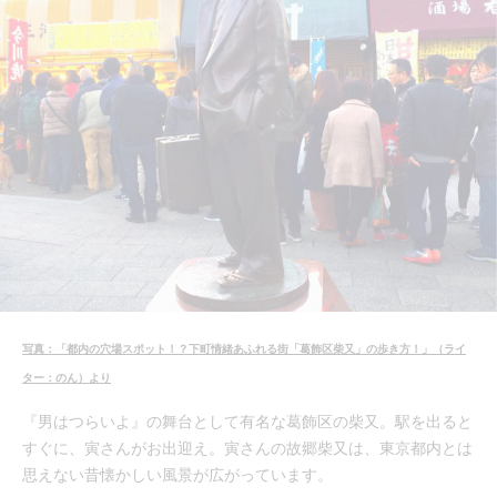
写真：「都内の穴場スポット！？下町情緒あふれる街「葛飾区柴又」の歩き方！」（ライ
ター：のん）より
『男はつらいよ』の舞台として有名な葛飾区の柴又。駅を出ると
すぐに、寅さんがお出迎え。寅さんの故郷柴又は、東京都内とは
思えない昔懐かしい風景が広がっています。