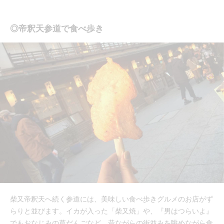
◎帝釈天参道で食べ歩き
柴又帝釈天へ続く参道には、美味しい食べ歩きグルメのお店がず
らりと並びます。イカが入った「柴又焼」や、『男はつらいよ』
でもおなじみの草だんごなど、昔ながらの街並みを眺めながら食