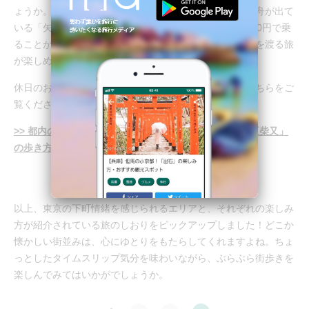
ょうか。千葉県松戸市の矢切と柴又を結ぶレトロな渡し舟が出て
いる「矢切の渡し」は、都内に唯一残る渡し場！片道200円で乗
ることができ、気持ちいい風を感じながらのんびりと川を渡る旅
が楽しめます。
休日のお出かけの参考にしたい柴又の旅のしおりは、こちらをご
覧ください。
>> 都内の穴場スポット！？下町情緒あふれる街「葛飾区柴又」
の歩き方！（ライター：のん）
以上、東京の下町情緒を感じられるエリアと、それぞれの楽しみ
方が紹介されている旅のしおりをピックアップしました！どこか
懐かしい街並みは、心にゆとりをもたらしてくれますよね。ちょ
っとしたタイムスリップ気分を味わいながら、ぶらぶら街歩きを
楽しんでみてはいかがでしょうか。