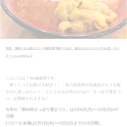
写真:「海鮮とお土産はココ！札幌市場“場外”にある、地元の人もオススメする4店」(ライ
ター：e.sumita)より
こんにちは！itta編集部です。
「寒くたってお祭り大好き！」「冬の造形美や北海道グルメを賑
やかに楽しみたい！」という人はお待ちかねの「さっぽろ雪まつ
り」が開催されますね！
今年の「第68回さっぽろ雪まつり」は2月6日(月)〜12日(日)の7
日間
[つどーむ会場は2月1日(水)〜12日(日)までの12日間]。