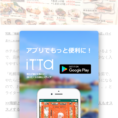
写真:「海鮮とお土産はココ！札幌市場“場外”にある、地元の人もオススメする4店」(ライ
ター：e.sumita)より
ホテルの宿泊プランの朝食場所として提携なんかもしているよう
で、店内はいつでも活気に溢れているのに、呼び込みは少なく入
りやすい雰囲気とのこと。
『札幌場外市場では、お店からの呼び込みが多く、カニを茹で、
やたらに「食べて行って！」と声をかけられ買わされそうになる
ので、お店に立ち寄りにくい雰囲気の場所があります。。。』と
ライターさん談。
>>海鮮とお土産はココ！札幌市場“場外”にある、地元の人もオス
スメする4店(ライター：e.sumita)