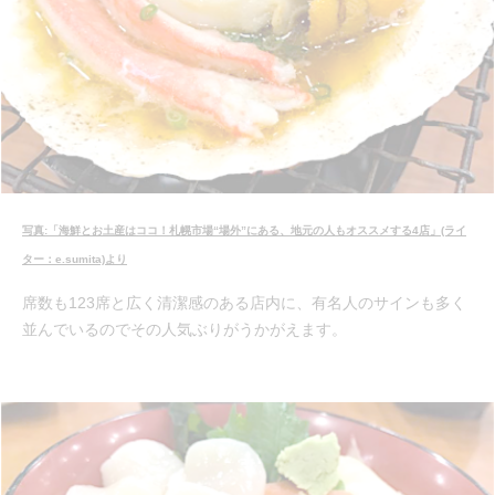
写真:「海鮮とお土産はココ！札幌市場“場外”にある、地元の人もオススメする4店」(ライ
ター：e.sumita)より
席数も123席と広く清潔感のある店内に、有名人のサインも多く
並んでいるのでその人気ぶりがうかがえます。