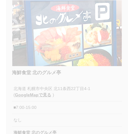
海鮮食堂 北のグルメ亭
北海道
札幌市中央区
北11条西22丁目4-1
(
GoogleMapで見る
)
■7:00-15:00
なし
海鮮食堂 北のグルメ亭