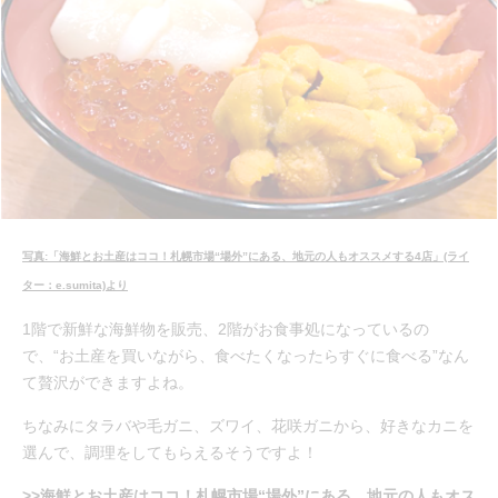
写真:「海鮮とお土産はココ！札幌市場“場外”にある、地元の人もオススメする4店」(ライ
ター：e.sumita)より
1階で新鮮な海鮮物を販売、2階がお食事処になっているの
で、“お土産を買いながら、食べたくなったらすぐに食べる”なん
て贅沢ができますよね。
ちなみにタラバや毛ガニ、ズワイ、花咲ガニから、好きなカニを
選んで、調理をしてもらえるそうですよ！
>>海鮮とお土産はココ！札幌市場“場外”にある、地元の人もオス