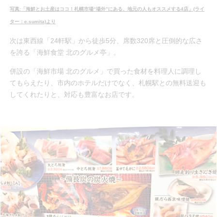
写真:「海鮮とお土産はココ！札幌市場“場外”にある、地元の人もオススメする4店」(ライ
ター：e.sumita)より
次は東西線「24軒駅」から徒歩5分、席数320席と圧倒的な広さ
を誇る「海鮮食堂 北のグルメ亭」。
併設の「海鮮市場 北のグルメ」で買った食材を料理人に調理し
てもらえたり、市内のホテルだけでなく、札幌駅との無料送迎も
してくれたりと、対応も豊富なお店です。