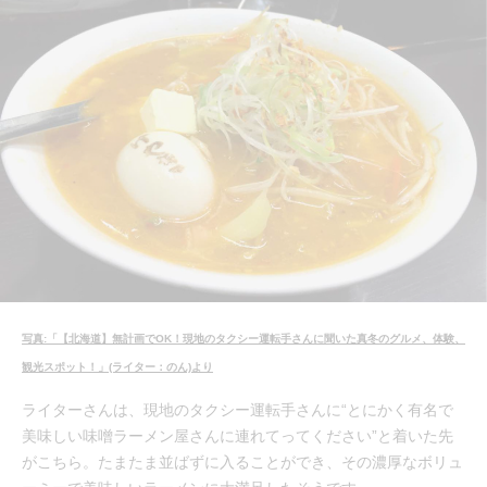
写真:「【北海道】無計画でOK！現地のタクシー運転手さんに聞いた真冬のグルメ、体験、
観光スポット！」(ライター：のん)より
ライターさんは、現地のタクシー運転手さんに“とにかく有名で
美味しい味噌ラーメン屋さんに連れてってください”と着いた先
がこちら。たまたま並ばずに入ることができ、その濃厚なボリュ