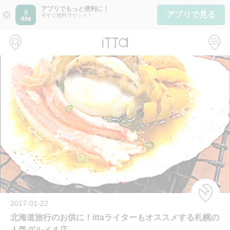
アプリでもっと便利に！
アプリで見る
close
今すぐ無料でゲット！
2017-01-22
北海道旅行のお供に！ittaライターもオススメする札幌の
人気グルメ４店