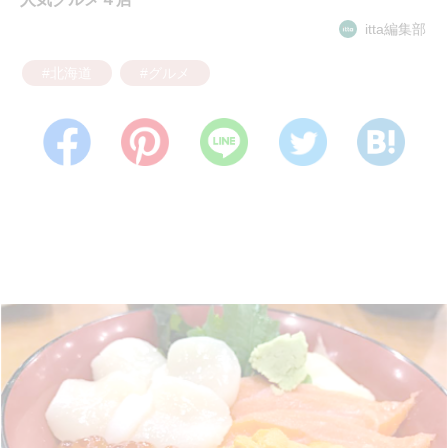
itta編集部
#北海道
#グルメ