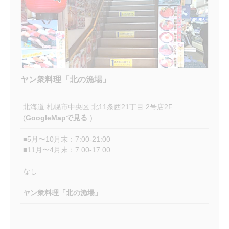
ヤン衆料理「北の漁場」
北海道
札幌市中央区
北11条西21丁目 2号店2F
(
GoogleMapで見る
)
■5月〜10月末：7:00-21:00
■11月〜4月末：7:00-17:00
なし
ヤン衆料理「北の漁場」