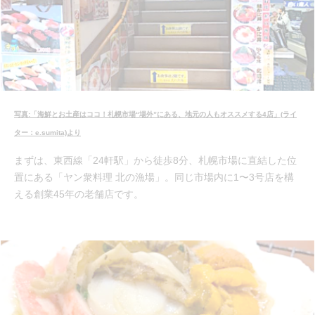
写真:「海鮮とお土産はココ！札幌市場“場外”にある、地元の人もオススメする4店」(ライ
ター：e.sumita)より
まずは、東西線「24軒駅」から徒歩8分、札幌市場に直結した位
置にある「ヤン衆料理 北の漁場」。同じ市場内に1〜3号店を構
える創業45年の老舗店です。