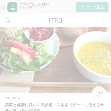
アプリでもっと便利に！
アプリで見る
close
今すぐ無料でゲット！
2017-01-03
美容と健康に良い！表参道・六本木でデートに使えるサ
ラダランチの店 5選