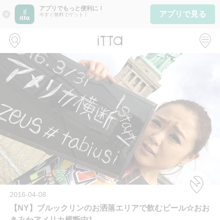
アプリでもっと便利に！
アプリで見る
close
今すぐ無料でゲット！
2016-04-08
【NY】ブルックリンのお洒落エリアで飲むビール☆おお
きみかアメリカ横断中1