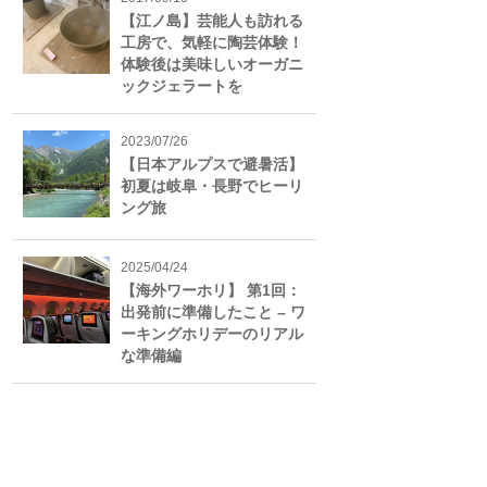
【江ノ島】芸能人も訪れる
工房で、気軽に陶芸体験！
体験後は美味しいオーガニ
ックジェラートを
2023/07/26
【日本アルプスで避暑活】
初夏は岐阜・長野でヒーリ
ング旅
2025/04/24
【海外ワーホリ】 第1回：
出発前に準備したこと – ワ
ーキングホリデーのリアル
な準備編