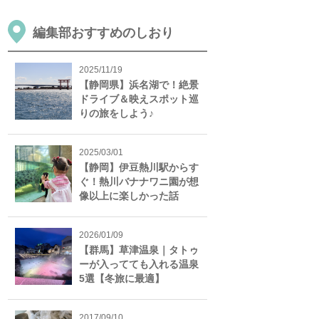
編集部おすすめのしおり
2025/11/19
【静岡県】浜名湖で！絶景
ドライブ＆映えスポット巡
りの旅をしよう♪
2025/03/01
【静岡】伊豆熱川駅からす
ぐ！熱川バナナワニ園が想
像以上に楽しかった話
2026/01/09
【群馬】草津温泉｜タトゥ
ーが入ってても入れる温泉
5選【冬旅に最適】
2017/09/10