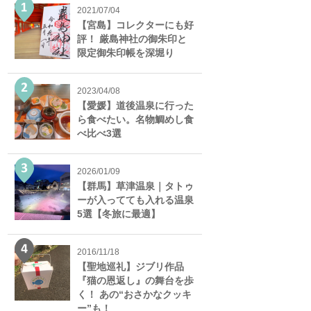
2021/07/04
【宮島】コレクターにも好
評！ 厳島神社の御朱印と
限定御朱印帳を深堀り
2023/04/08
【愛媛】道後温泉に行った
ら食べたい。名物鯛めし食
べ比べ3選
2026/01/09
【群馬】草津温泉｜タトゥ
ーが入ってても入れる温泉
5選【冬旅に最適】
2016/11/18
【聖地巡礼】ジブリ作品
『猫の恩返し』の舞台を歩
く！ あの“おさかなクッキ
ー”も！