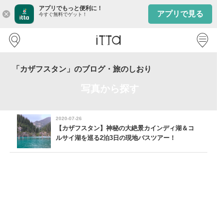
アプリでもっと便利に！
アプリで見る
close
今すぐ無料でゲット！
「カザフスタン」のブログ・旅のしおり
写真から探す
2020-07-26
【カザフスタン】神秘の大絶景カインディ湖＆コ
ルサイ湖を巡る2泊3日の現地バスツアー！