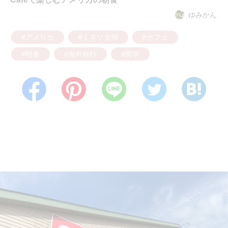
ゆみかん
#アメリカ
#ミネソタ州
#カフェ
#朝食
#海外旅行
#留学