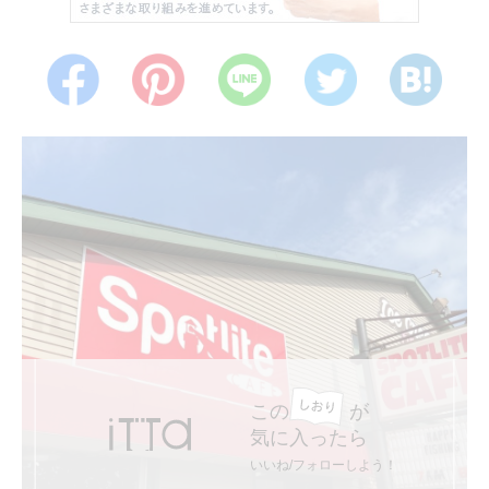
この
が
気に入ったら
いいね/フォローしよう！