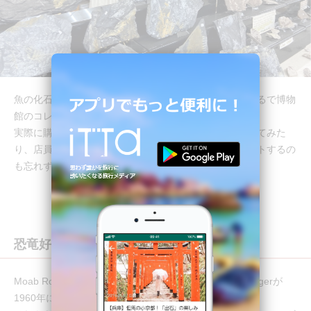
魚の化石以外にも植物の化石もとてもたくさんあり、まるで博物
館のコレクションを見て回っている気分でした。
実際に購入できるものもあるみたいなので、値札を探してみた
り、店員さんに聞いてみたりして気に入った化石をゲットするの
も忘れずに！
恐竜好きにはたまらない！？
Moab Rock Shopは4種の恐竜の化石を発見したLin Ottingerが
1960年に開業してから約60年以上も続くお店です。