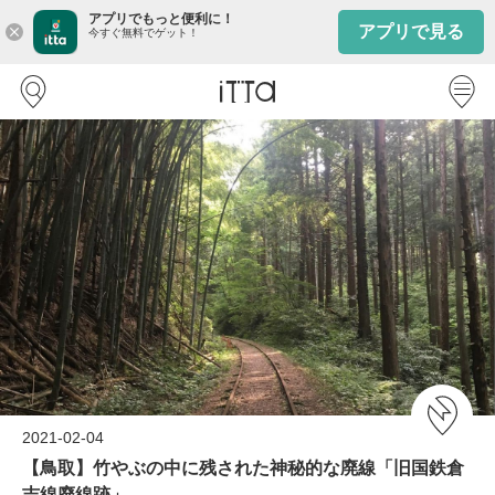
アプリでもっと便利に！
アプリで見る
close
今すぐ無料でゲット！
2021-02-04
【鳥取】竹やぶの中に残された神秘的な廃線「旧国鉄倉
吉線廃線跡」