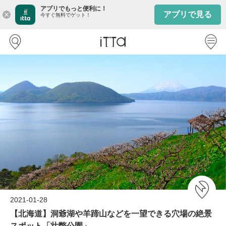
アプリでもっと便利に！
アプリで見る
close
今すぐ無料でゲット！
2021-01-28
【北海道】洞爺湖や羊蹄山などを一望できる穴場の絶景
スポット「壮瞥公園」