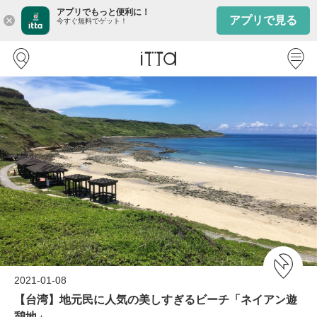
アプリでもっと便利に！
アプリで見る
close
今すぐ無料でゲット！
2021-01-08
【台湾】地元民に人気の美しすぎるビーチ「ネイアン遊
憩地」