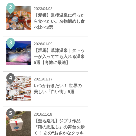
2023/04/08
【愛媛】道後温泉に行った
ら食べたい。名物鯛めし食
べ比べ3選
2026/01/09
【群馬】草津温泉｜タトゥ
ーが入ってても入れる温泉
5選【冬旅に最適】
2021/01/17
いつか行きたい！ 世界の
美しい「白い街」5選
2016/11/18
【聖地巡礼】ジブリ作品
『猫の恩返し』の舞台を歩
く！ あの“おさかなクッキ