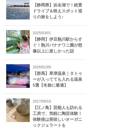
【静岡県】浜名湖で！絶景
ドライブ＆映えスポット巡
りの旅をしよう♪
2025/03/01
【静岡】伊豆熱川駅からす
ぐ！熱川バナナワニ園が想
像以上に楽しかった話
2026/01/09
【群馬】草津温泉｜タトゥ
ーが入ってても入れる温泉
5選【冬旅に最適】
2017/09/10
【江ノ島】芸能人も訪れる
工房で、気軽に陶芸体験！
体験後は美味しいオーガニ
ックジェラートを