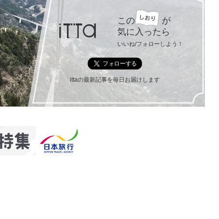
この
が
気に入ったら
いいね/フォローしよう！
ittaの最新記事を毎日お届けします