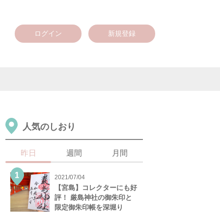
ログイン
新規登録
人気のしおり
昨日
週間
月間
2021/07/04
【宮島】コレクターにも好
評！ 厳島神社の御朱印と
限定御朱印帳を深堀り