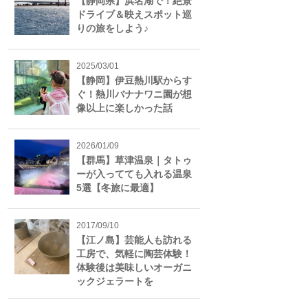
【静岡県】浜名湖で！絶景
ドライブ＆映えスポット巡
りの旅をしよう♪
2025/03/01
【静岡】伊豆熱川駅からす
ぐ！熱川バナナワニ園が想
像以上に楽しかった話
2026/01/09
【群馬】草津温泉｜タトゥ
ーが入ってても入れる温泉
5選【冬旅に最適】
2017/09/10
【江ノ島】芸能人も訪れる
工房で、気軽に陶芸体験！
体験後は美味しいオーガニ
ックジェラートを