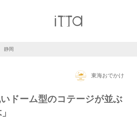
静岡
東海おでかけ
丸いドーム型のコテージが並ぶ
木」