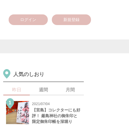
ログイン
新規登録
人気のしおり
昨日
週間
月間
2021/07/04
【宮島】コレクターにも好
評！ 厳島神社の御朱印と
限定御朱印帳を深堀り