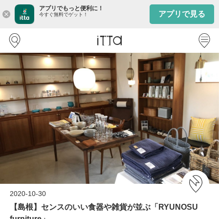
アプリでもっと便利に！
アプリで見る
close
今すぐ無料でゲット！
2020-10-30
【島根】センスのいい食器や雑貨が並ぶ「RYUNOSU
furniture」