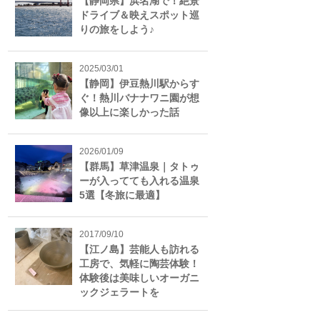
【静岡県】浜名湖で！絶景
ドライブ＆映えスポット巡
りの旅をしよう♪
2025/03/01
【静岡】伊豆熱川駅からす
ぐ！熱川バナナワニ園が想
像以上に楽しかった話
2026/01/09
【群馬】草津温泉｜タトゥ
ーが入ってても入れる温泉
5選【冬旅に最適】
2017/09/10
【江ノ島】芸能人も訪れる
工房で、気軽に陶芸体験！
体験後は美味しいオーガニ
ックジェラートを