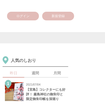
ログイン
新規登録
人気のしおり
昨日
週間
月間
2021/07/04
【宮島】コレクターにも好
評！ 厳島神社の御朱印と
限定御朱印帳を深堀り