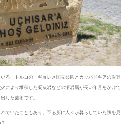
ている、トルコの「ギョレメ国立公園とカッパドキアの岩窟
噴火により堆積した凝灰岩などの溶岩層が長い年月をかけて
り出した芸術です。
されていたこともあり、至る所に人々が暮らしていた跡を見
の？