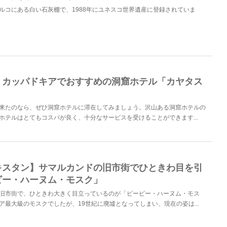
ルコにある白い石灰棚で、1988年にユネスコ世界遺産に登録されていま
】カッパドキアでおすすめの洞窟ホテル「カヤタス
来たのなら、ぜひ洞窟ホテルに滞在してみましょう。沢山ある洞窟ホテルの
ホテルはとてもコスパが良く、十分なサービスを受けることができます...
キスタン】サマルカンドの旧市街でひときわ目を引
ビー・ハーヌム・モスク」
旧市街で、ひときわ大きく目立っているのが「ビービー・ハーヌム・モス
ア最大級のモスクでしたが、19世紀に廃墟となってしまい、現在の姿は...