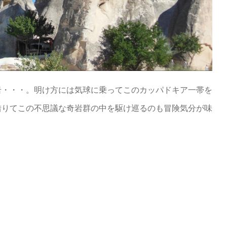
岩・・・。明け方には気球に乗ってこのカッパドキア一帯を
借りてこの不思議な奇岩群の中を駆け巡るのも冒険気分が味