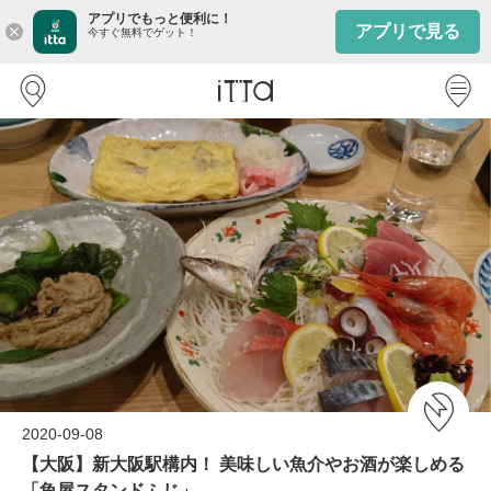
アプリでもっと便利に！
アプリで見る
close
今すぐ無料でゲット！
2020-09-08
【大阪】新大阪駅構内！ 美味しい魚介やお酒が楽しめる
「魚屋スタンドふじ」