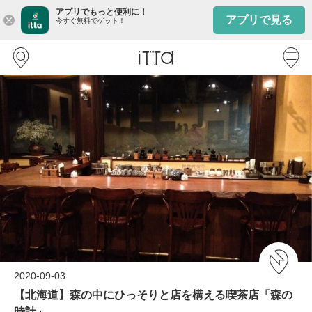
アプリでもっと便利に！
アプリで見る
close
今すぐ無料でゲット！
2020-09-03
【北海道】森の中にひっそりと店を構える喫茶店「森の
時計」