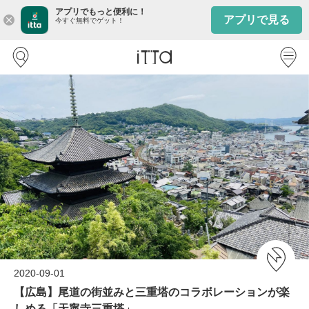
アプリでもっと便利に！
アプリで見る
close
今すぐ無料でゲット！
2020-09-01
【広島】尾道の街並みと三重塔のコラボレーションが楽
しめる「天寧寺三重塔」