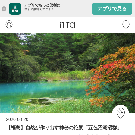
アプリでもっと便利に！
アプリで見る
close
今すぐ無料でゲット！
2020-08-20
【福島】自然が作り出す神秘の絶景「五色沼湖沼群」