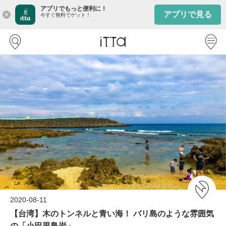
アプリでもっと便利に！
アプリで見る
close
今すぐ無料でゲット！
2020-08-11
【台湾】木のトンネルと青い海！ バリ島のような雰囲気
の「小巴里島岩」