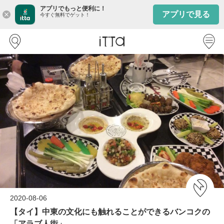
アプリでもっと便利に！
アプリで見る
close
今すぐ無料でゲット！
2020-08-06
【タイ】中東の文化にも触れることができるバンコクの
「アラブ人街」