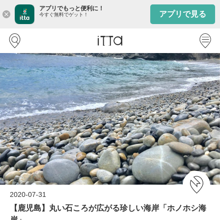
アプリでもっと便利に！
アプリで見る
close
今すぐ無料でゲット！
2020-07-31
【鹿児島】丸い石ころが広がる珍しい海岸「ホノホシ海
岸」