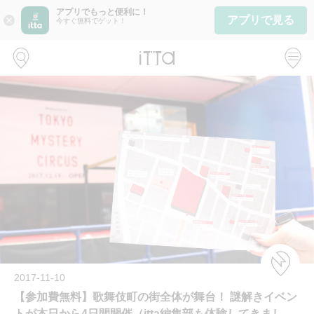
アプリでもっと便利に！
アプリで見る
close
今すぐ無料でゲット！
2017-11-10
【参加費無料】歌舞伎町の街全体が舞台！ 謎解きイベン
トが本日から4日間開催（itta編集部も体験してきまし