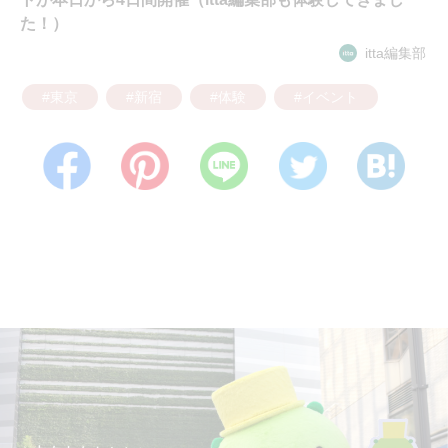
た！）
itta編集部
#東京
#新宿
#体験
#イベント