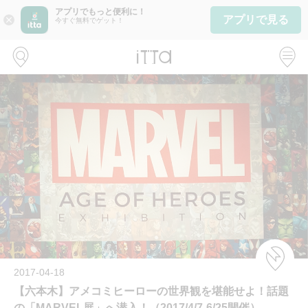
アプリでもっと便利に！
アプリで見る
close
今すぐ無料でゲット！
2017-04-18
【六本木】アメコミヒーローの世界観を堪能せよ！話題
の「MARVEL展」へ潜入！（2017/4/7-6/25開催）