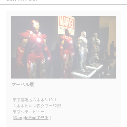
マーベル展
東京都港区六本木6-10-1
六本木ヒルズ森タワー52階
東京シティビュー
(
GoogleMapで見る
)