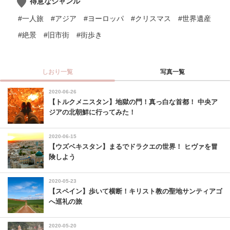
得意なジャンル
#一人旅
#アジア
#ヨーロッパ
#クリスマス
#世界遺産
#絶景
#旧市街
#街歩き
しおり一覧
写真一覧
2020-06-26
【トルクメニスタン】地獄の門！真っ白な首都！ 中央ア
ジアの北朝鮮に行ってみた！
2020-06-15
【ウズベキスタン】まるでドラクエの世界！ ヒヴァを冒
険しよう
2020-05-23
【スペイン】歩いて横断！キリスト教の聖地サンティアゴ
へ巡礼の旅
2020-05-20