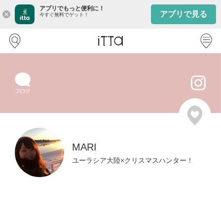
アプリでもっと便利に！
アプリで見る
close
今すぐ無料でゲット！
MARI
ユーラシア大陸×クリスマスハンター！