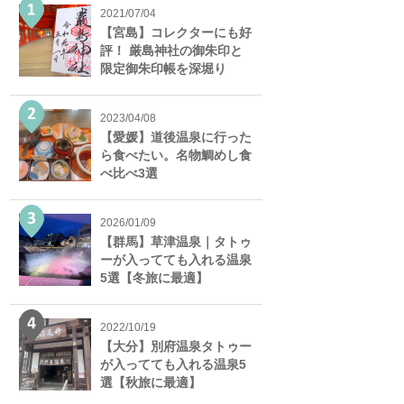
2021/07/04
【宮島】コレクターにも好
評！ 厳島神社の御朱印と
限定御朱印帳を深堀り
2023/04/08
【愛媛】道後温泉に行った
ら食べたい。名物鯛めし食
べ比べ3選
2026/01/09
【群馬】草津温泉｜タトゥ
ーが入ってても入れる温泉
5選【冬旅に最適】
2022/10/19
【大分】別府温泉タトゥー
が入ってても入れる温泉5
選【秋旅に最適】