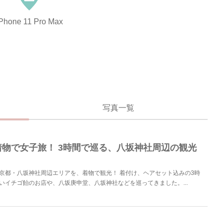
Phone 11 Pro Max
写真一覧
着物で女子旅！ 3時間で巡る、八坂神社周辺の観光
京都・八坂神社周辺エリアを、着物で観光！ 着付け、ヘアセット込みの3時
いイチゴ飴のお店や、八坂庚申堂、八坂神社などを巡ってきました。...