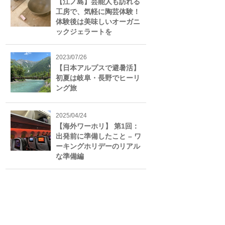
【江ノ島】芸能人も訪れる
工房で、気軽に陶芸体験！
体験後は美味しいオーガニ
ックジェラートを
2023/07/26
【日本アルプスで避暑活】
初夏は岐阜・長野でヒーリ
ング旅
2025/04/24
【海外ワーホリ】 第1回：
出発前に準備したこと – ワ
ーキングホリデーのリアル
な準備編