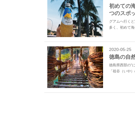
初めての
つのスポ
グアムへ行くと
多く、初めて海
2020-05-25
徳島の自
徳島県西部の“
「祖谷（いや）