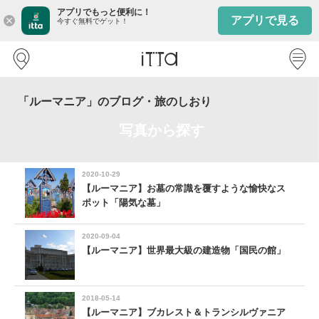
アプリでもっと便利に！
アプリで見る
close
今すぐ無料でゲット！
「ルーマニア」のブログ・旅のしおり
写真から探す
2020-10-29
【ルーマニア】お墓の常識を覆すような愉快なス
ポット「陽気な墓」
2020-09-04
【ルーマニア】世界最大級の建造物「国民の館」
2018-05-14
【ルーマニア】ブカレスト＆トランシルヴァニア