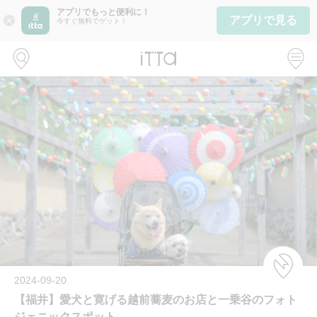
アプリでもっと便利に！
アプリで見る
close
今すぐ無料でゲット！
2024-09-20
【福井】愛犬と寛げる越前蕎麦のお店と一乗谷のフォト
ジェニックスポット