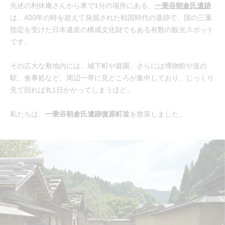
先述の利休庵さんから車で1分の場所にある、
一乗谷朝倉氏遺跡
は、400年の時を超えて発掘された戦国時代の遺跡で、国の三重
指定を受けた日本遺産の構成文化財でもある有数の観光スポット
です。
その広大な敷地内には、城下町や庭園、さらには博物館や道の
駅、食事処など、周辺一帯に見どころが集中しており、じっくり
見て回れば丸1日かかってしまうほど。
私たちは、
一乗谷朝倉氏遺跡復原町並
を散策しました。