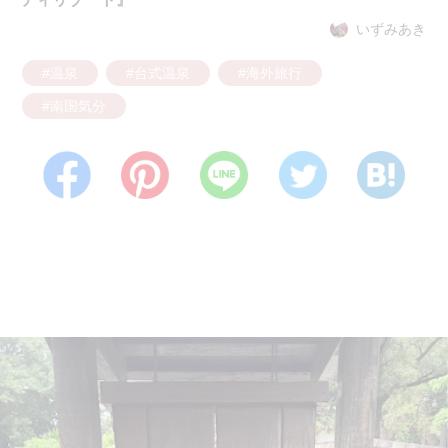
いずみあき
#温泉
#台式温泉
#海外旅行
#南国気分