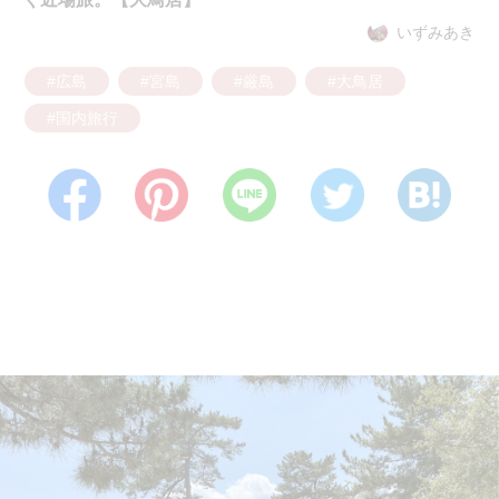
いずみあき
#広島
#宮島
#厳島
#大鳥居
#国内旅行