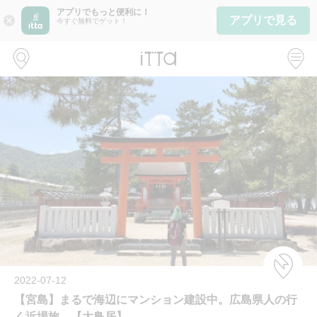
アプリでもっと便利に！
アプリで見る
close
今すぐ無料でゲット！
2022-07-12
【宮島】まるで海辺にマンション建設中。広島県人の行
く近場旅。【大鳥居】